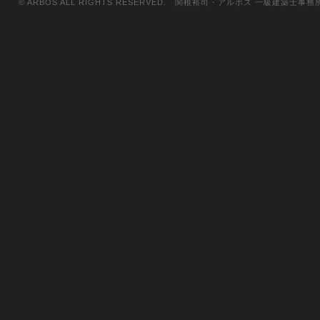
© ARBOS ALL RIGHTS RESERVED. 関根裕司・アルボス 一級建築士事務