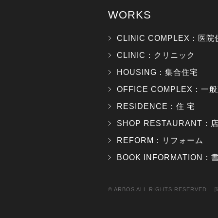
WORKS
CLINIC COMPLEX：医
CLINIC：クリニック
HOUSING：集合住宅
OFFICE COMPLEX：一
RESIDENCE：住 宅
SHOP RESTAURANT：店
REFORM：リフォーム
BOOK INFORMATION
© ARBOS ALL RIGHTS RESER