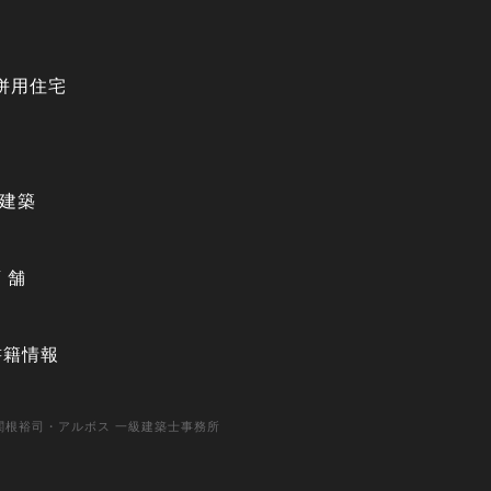
院併用住宅
般建築
 舗
：書籍情報
VED. 関根裕司・アルボス 一級建築士事務所