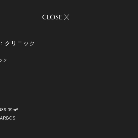
IC：クリニック
ック
6.09m²
 ARBOS
: