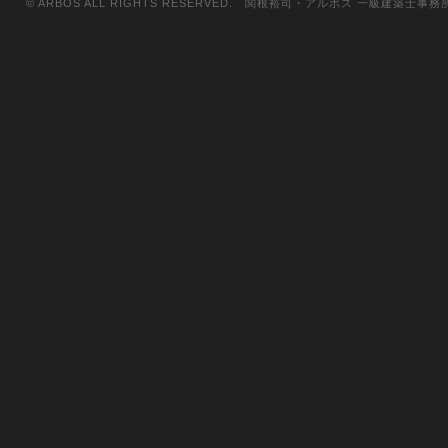
© ARBOS ALL RIGHTS RESERVED. 関根裕司・アルボス 一級建築士事務