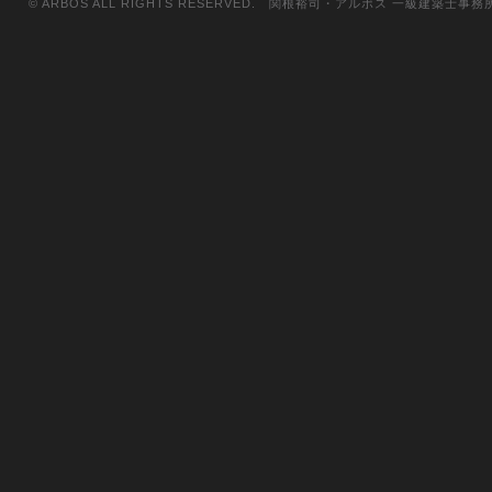
© ARBOS ALL RIGHTS RESERVED. 関根裕司・アルボス 一級建築士事務