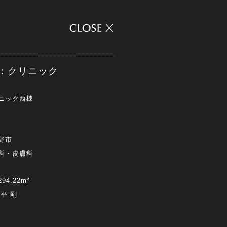
IC：クリニック
ニック西棟
野市
科・皮膚科
4.22m²
 平 剛
: