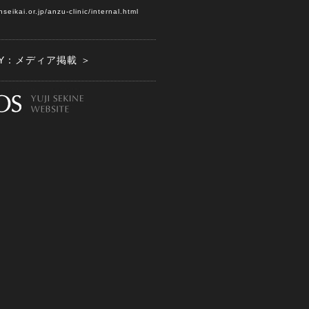
nseikai.or.jp/anzu-clinic/internal.html
ITY：メディア掲載 ＞