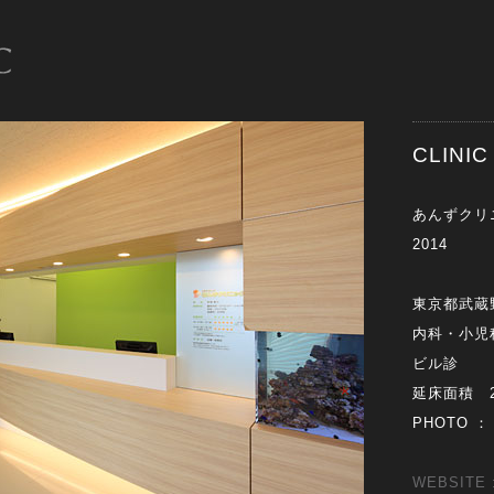
CLIN
あんずクリ
2014
東京都武蔵
内科・小児
ビル診
延床面積 29
PHOTO ：
WEBSITE 